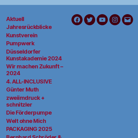
Aktuell
FaceBook
Twitter
YouTube
Instagra
Schr
Jahresrückblicke
Sie
Kunstverein
uns
Pumpwerk
Düsseldorfer
Kunstakademie 2024
Wir machen Zukunft –
2024
4. ALL-INCLUSIVE
Günter Muth
zweiimdruck +
schnitzler
Die Förderpumpe
Welt ohne Mich
PACKAGING 2025
Bernhard Schröder &