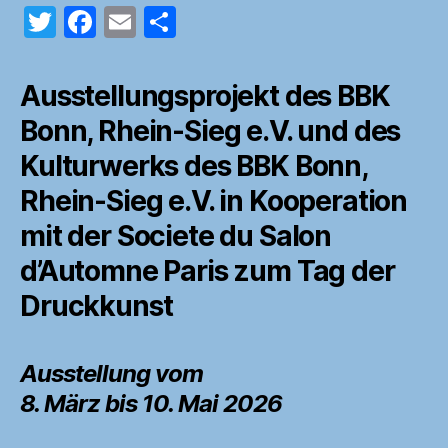
T
F
E
T
w
a
m
ei
itt
c
ai
le
Ausstellungsprojekt des BBK
er
e
l
n
Bonn, Rhein-Sieg e.V. und des
b
Kulturwerks des BBK Bonn,
o
Rhein-Sieg e.V. in Kooperation
o
mit der Societe du Salon
k
d’Automne Paris zum Tag der
Druckkunst
Ausstellung vom
8. März bis 10. Mai 2026