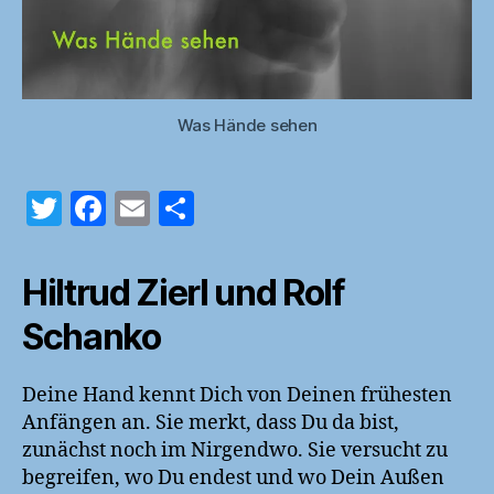
Was Hände sehen
T
F
E
T
w
a
m
ei
itt
c
ai
le
Hiltrud Zierl und Rolf
er
e
l
n
Schanko
b
o
Deine Hand kennt Dich von Deinen frühesten
o
Anfängen an. Sie merkt, dass Du da bist,
k
zunächst noch im Nirgendwo. Sie versucht zu
begreifen, wo Du endest und wo Dein Außen