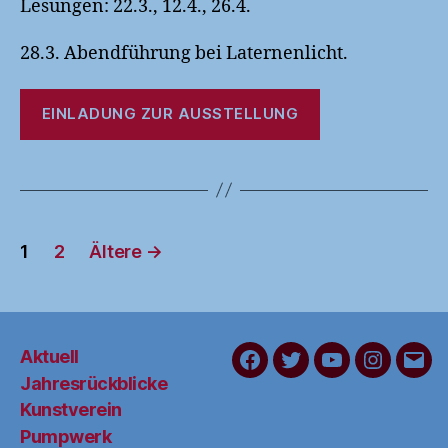
Lesungen: 22.3., 12.4., 26.4.
28.3. Abendführung bei Laternenlicht.
EINLADUNG ZUR AUSSTELLUNG
Seitennummerierung
1
2
Ältere
→
der
Beiträge
Aktuell
FaceBook
Twitter
YouTube
Instagra
Schr
Jahresrückblicke
Sie
Kunstverein
uns
Pumpwerk