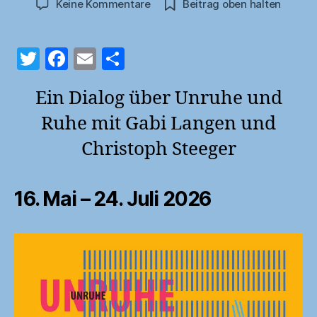
zu
Keine Kommentare
Beitrag oben halten
2
d
UNRUHE
0
m
2
in
6
T
F
E
T
w
a
m
ei
Ein Dialog über Unruhe und
itt
c
ai
le
er
Ruhe mit Gabi Langen und
e
l
n
b
Christoph Steeger
o
o
16. Mai – 24. Juli 2026
k