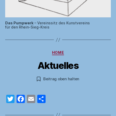
Das Pumpwerk
– Vereinssitz des Kunstvereins
für den Rhein-Sieg-Kreis
Kategorien
HOME
J
V
u
Aktuelles
li
o
5
n
a
,
Beitragsautor
Beitragsdatum
Beitrag oben halten
2
d
m
0
in
2
T
F
E
T
5
w
a
m
ei
itt
c
ai
le
F