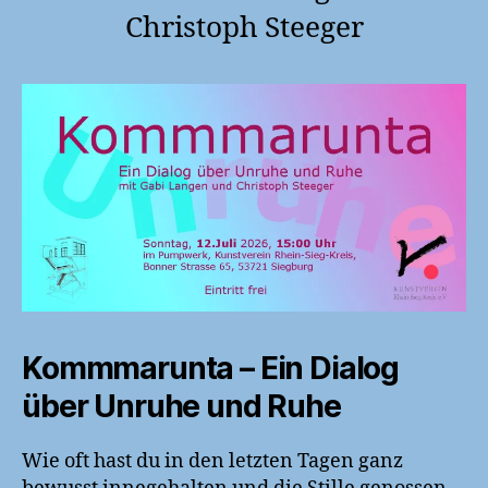
b
Christoph Steeger
o
o
k
Kommmarunta – Ein Dialog
über Unruhe und Ruhe
Wie oft hast du in den letzten Tagen ganz