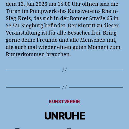
dem 12. Juli 2026 um 15:00 Uhr öffnen sich die
Türen im Pumpwerk des Kunstvereins Rhein-
Sieg-Kreis, das sich in der Bonner Straße 65 in
53721 Siegburg befindet. Der Eintritt zu dieser
Veranstaltung ist für alle Besucher frei. Bring
gerne deine Freunde und alle Menschen mit,
die auch mal wieder einen guten Moment zum
K
u
Runterkommen brauchen.
n
s
t
,
U
Schlagwörter
n
r
u
Kategorien
KUNSTVEREIN
h
M
V
e
ai
UNRUHE
o
5
n
,
a
Beitragsautor
Beitragsdatum