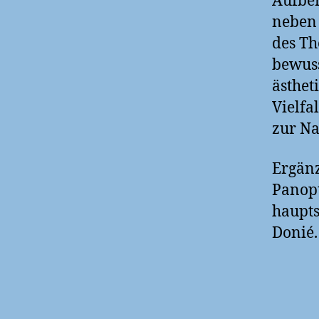
Aufber
neben 
des Th
bewuss
ästhet
Vielfa
zur Na
Ergänz
Panop
haupts
Donié.