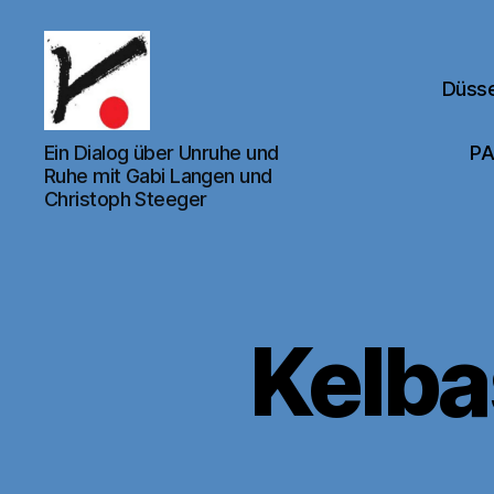
Düsse
Kunstverein
Ein Dialog über Unruhe und
PA
für
Ruhe mit Gabi Langen und
den
Christoph Steeger
Rhein-
Sieg-
Kreis
e.V.
Kelba