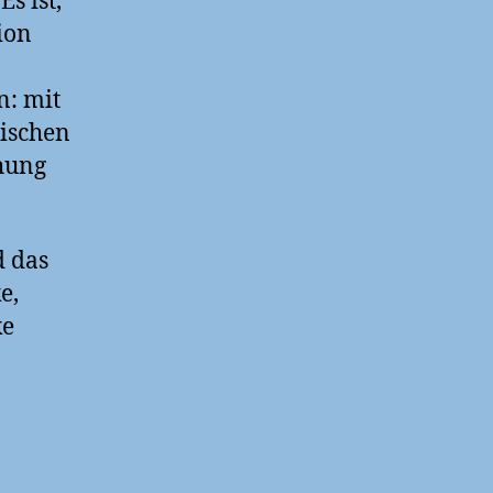
s ist,
ion
n: mit
rischen
ehung
!
d das
e,
ke