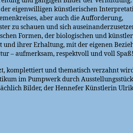
eitung und gängigen Bilder der Vermittlung. E
der eigenwilligen künstlerischen Interpretat
emenkreises, aber auch die Aufforderung,
ter zu schauen und sich auseinanderzusetze
ischen Formen, der biologischen und künstle
lt und ihrer Erhaltung, mit der eigenen Bezi
tur – aufmerksam, respektvoll und voll Spaß
t, komplettiert und thematisch verzahnt wir
tikum im Pumpwerk durch Ausstellungsstück
ächlich Bilder, der Hennefer Künstlerin Ulri