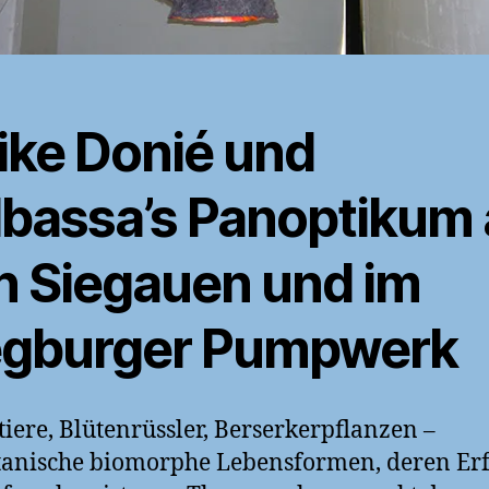
rike Donié und
lbassa’s Panoptikum 
n Siegauen und im
egburger Pumpwerk
iere, Blütenrüssler, Berserkerpflanzen –
anische biomorphe Lebensformen, deren Er