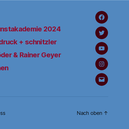
FaceBook
unstakademie 2024
Twitter
ruck + schnitzler
YouTube
der & Rainer Geyer
hen
Instagram
Schreiben
Sie
uns
ss
Nach oben
↑