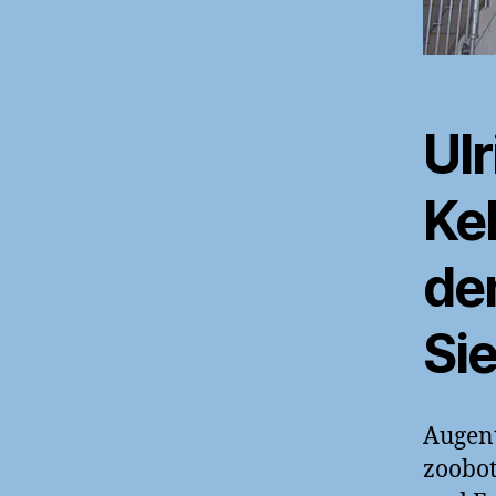
Ul
Ke
de
Si
Augent
zoobot