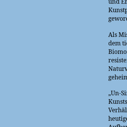
und E
Kunstp
gewor
Als Mi
dem ti
Biomor
resist
Naturw
geheim
„Un-Si
Kunsts
Verhäl
heutig