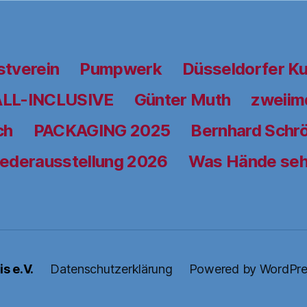
stverein
Pumpwerk
Düsseldorfer K
ALL-INCLUSIVE
Günter Muth
zweiimd
ch
PACKAGING 2025
Bernhard Schrö
iederausstellung 2026
Was Hände se
s e.V.
Datenschutzerklärung
Powered by WordPre