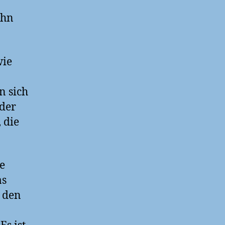
uhn
wie
n sich
 der
 die
e
as
 den