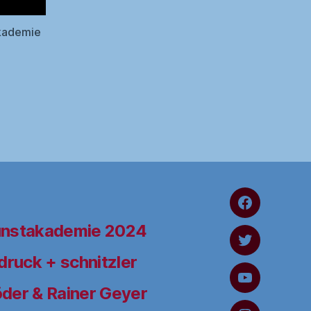
Akademie
FaceBook
unstakademie 2024
Twitter
ruck + schnitzler
YouTube
der & Rainer Geyer