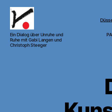
Düsse
Kunstverein
Ein Dialog über Unruhe und
PA
für
Ruhe mit Gabi Langen und
den
Christoph Steeger
Rhein-
Sieg-
Kreis
e.V.
Kuns