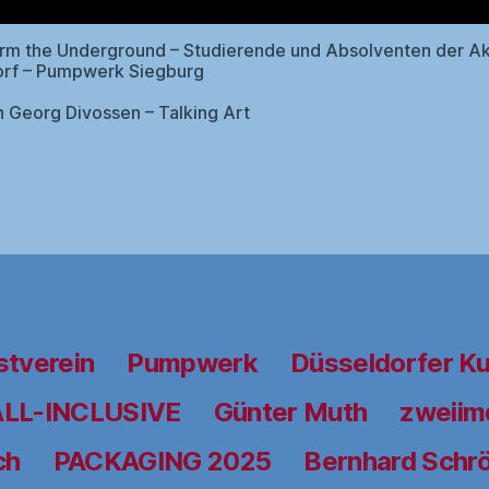
orm the Underground – Studierende und Absolventen der 
orf – Pumpwerk Siegburg
 Georg Divossen – Talking Art
stverein
Pumpwerk
Düsseldorfer K
ALL-INCLUSIVE
Günter Muth
zweiimd
ch
PACKAGING 2025
Bernhard Schrö