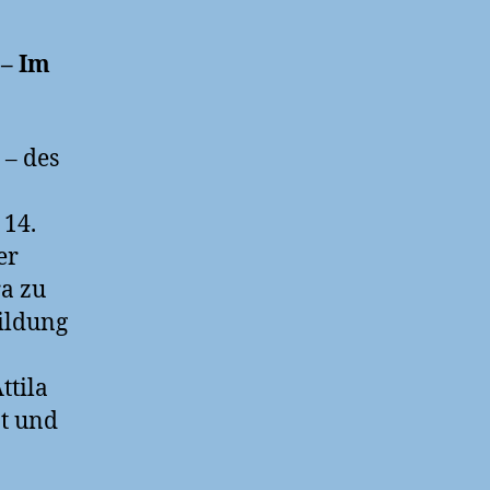
 –
Im
 – des
14.
er
a zu
bildung
ttila
bt und