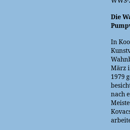
WWS-20
Die Wa
Pumpw
In Koo
Kunstv
Wahnb
März 
1979 g
besich
nach e
Meiste
Kovacs
arbeite