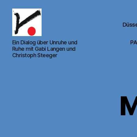
Düsse
Kunstverein
Ein Dialog über Unruhe und
PA
für
Ruhe mit Gabi Langen und
den
Christoph Steeger
Rhein-
Sieg-
Kreis
e.V.
M