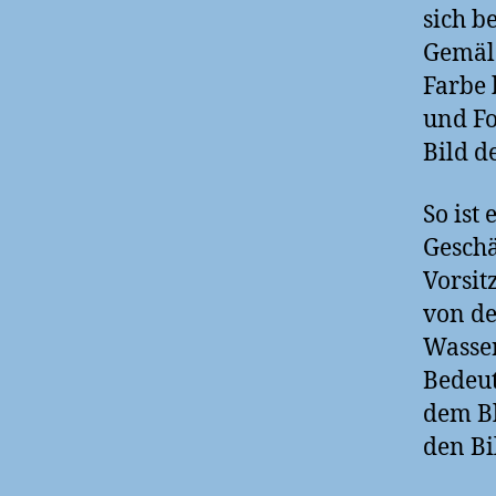
sich b
Gemäld
Farbe 
und Fo
Bild d
So ist
Geschä
Vorsit
von de
Wasser
Bedeut
dem Bl
den Bi