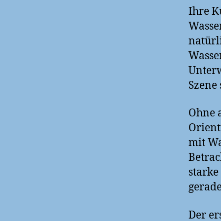
Ihre K
Wasser
natürl
Wasser
Unterw
Szene s
Ohne a
Orient
mit Wa
Betrac
starke
gerade
Der er