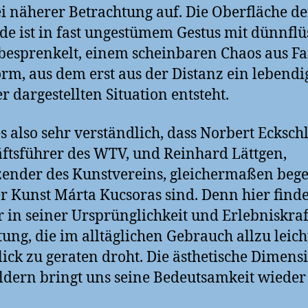
ei näherer Betrachtung auf. Die Oberfläche de
e ist in fast ungestümem Gestus mit dünnflü
besprenkelt, einem scheinbaren Chaos aus F
rm, aus dem erst aus der Distanz ein lebendi
er dargestellten Situation entsteht.
 es also sehr verständlich, dass Norbert Ecksch
ftsführer des WTV, und Reinhard Lättgen,
zender des Kunstvereins, gleichermaßen bege
r Kunst Márta Kucsoras sind. Denn hier finde
 in seiner Ursprünglichkeit und Erlebniskraf
ung, die im alltäglichen Gebrauch allzu leich
ick zu geraten droht. Die ästhetische Dimens
ldern bringt uns seine Bedeutsamkeit wieder