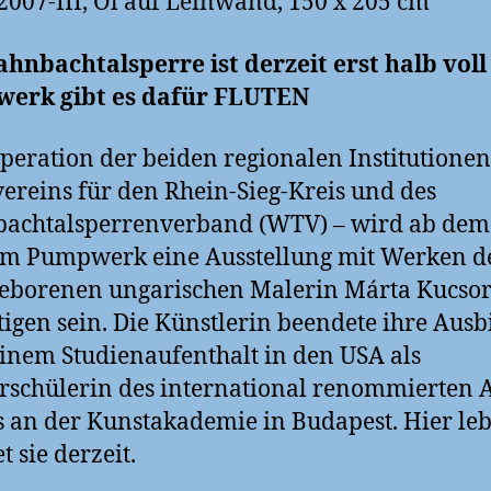
07-III, Öl auf Leinwand, 150 x 205 cm
hnbachtalsperre ist derzeit erst halb voll
erk gibt es dafür FLUTEN
peration der beiden regionalen Institutionen
ereins für den Rhein-Sieg-Kreis und des
achtalsperrenverband (WTV) – wird ab dem 
im Pumpwerk eine Ausstellung mit Werken d
eborenen ungarischen Malerin Márta Kucsor
tigen sein. Die Künstlerin beendete ihre Aus
inem Studienaufenthalt in den USA als
rschülerin des international renommierten A
 an der Kunstakademie in Budapest. Hier le
t sie derzeit.