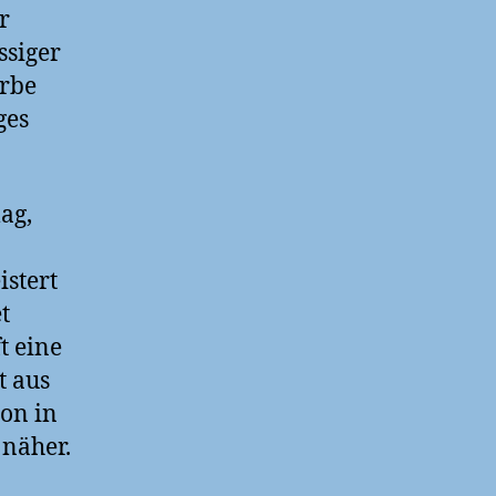
r
ssiger
arbe
ges
lag,
istert
t
t eine
t aus
ion in
 näher.