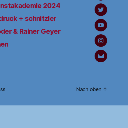
unstakademie 2024
Twitter
ruck + schnitzler
YouTube
der & Rainer Geyer
hen
Instagram
Schreiben
Sie
uns
ss
Nach oben
↑