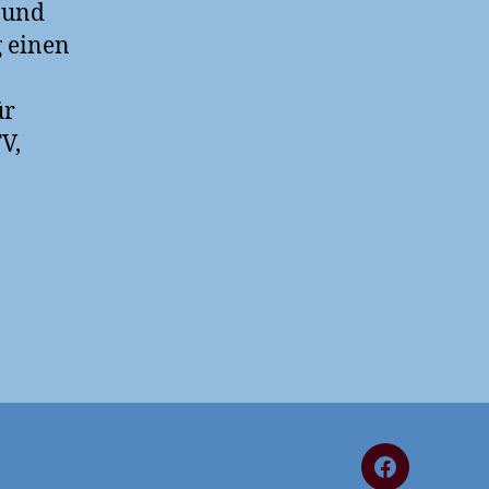
t und
 einen
ür
V,
FaceBook