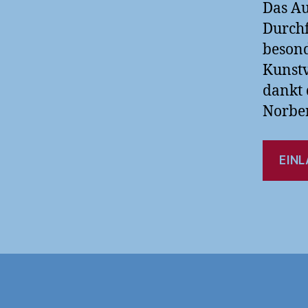
Das Au
Durchf
beson
Kunstv
dankt 
Norber
EIN