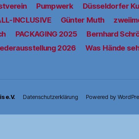
stverein
Pumpwerk
Düsseldorfer K
ALL-INCLUSIVE
Günter Muth
zweiimd
ch
PACKAGING 2025
Bernhard Schrö
iederausstellung 2026
Was Hände se
s e.V.
Datenschutzerklärung
Powered by WordPre