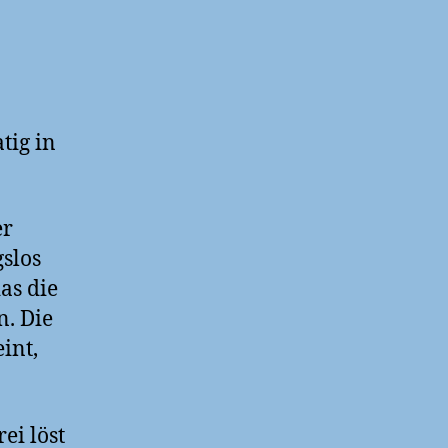
tig in
er
slos
as die
. Die
int,
ei löst