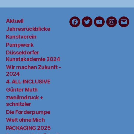
Aktuell
FaceBook
Twitter
YouTube
Instagra
Schr
Jahresrückblicke
Sie
Kunstverein
uns
Pumpwerk
Düsseldorfer
Kunstakademie 2024
Wir machen Zukunft –
2024
4. ALL-INCLUSIVE
Günter Muth
zweiimdruck +
schnitzler
Die Förderpumpe
Welt ohne Mich
PACKAGING 2025