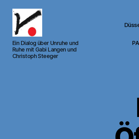
Düsse
Kunstverein
Ein Dialog über Unruhe und
PA
für
Ruhe mit Gabi Langen und
den
Christoph Steeger
Rhein-
Sieg-
Kreis
e.V.
Ö