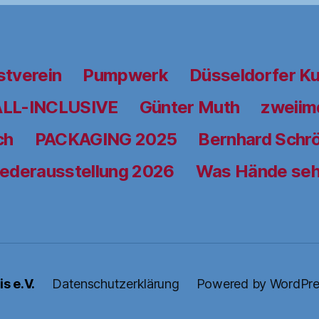
stverein
Pumpwerk
Düsseldorfer K
ALL-INCLUSIVE
Günter Muth
zweiimd
ch
PACKAGING 2025
Bernhard Schrö
iederausstellung 2026
Was Hände se
s e.V.
Datenschutzerklärung
Powered by WordPre