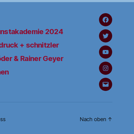
FaceBook
unstakademie 2024
Twitter
ruck + schnitzler
YouTube
der & Rainer Geyer
hen
Instagram
Schreiben
Sie
uns
ss
Nach oben
↑