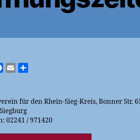
F
E
T
a
m
ei
t
c
ai
le
r
e
l
n
erein für den Rhein-Sieg-Kreis, Bonner Str. 6
b
Siegburg
o
n: 02241 / 971420
o
k