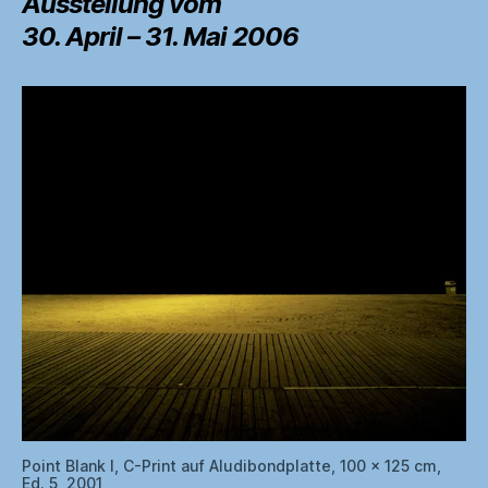
Ausstellung vom
o
30. April – 31. Mai 2006
o
k
Point Blank I, C-Print auf Aludibondplatte, 100 x 125 cm,
Ed. 5, 2001