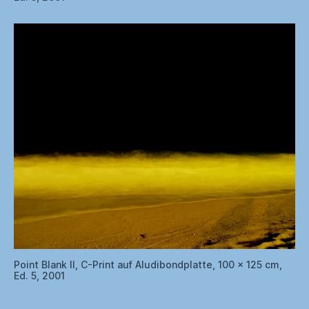
Point Blank II, C-Print auf Aludibondplatte, 100 x 125 cm,
Ed. 5, 2001