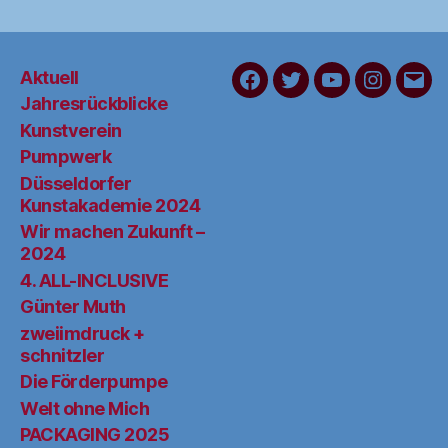
Aktuell
FaceBook
Twitter
YouTube
Instagra
Schr
Jahresrückblicke
Sie
Kunstverein
uns
Pumpwerk
Düsseldorfer
Kunstakademie 2024
Wir machen Zukunft –
2024
4. ALL-INCLUSIVE
Günter Muth
zweiimdruck +
schnitzler
Die Förderpumpe
Welt ohne Mich
PACKAGING 2025